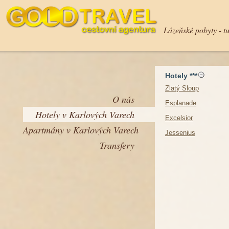
Lázeňské pobyty - tu
Hotely ***
Zlatý Sloup
O nás
Esplanade
Hotely v Karlových Varech
Excelsior
Apartmány v Karlových Varech
Jessenius
Transfery